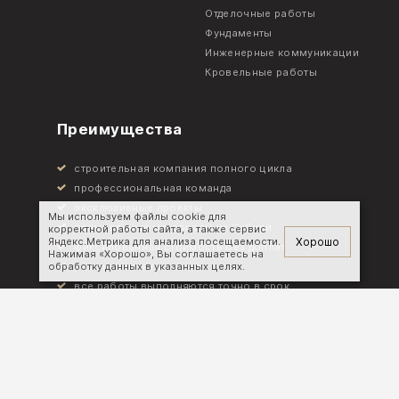
Отделочные работы
Фундаменты
Инженерные коммуникации
Кровельные работы
Преимущества
строительная компания полного цикла
профессиональная команда
эксклюзивные проекты
Мы используем файлы cookie для
премиальные материалы из Сибири
корректной работы сайта, а также сервис
Хорошо
Яндекс.Метрика для анализа посещаемости.
фиксированная стоимость без доплат
Нажимая «Хорошо», Вы соглашаетесь на
расширенная гарантия
обработку данных в указанных целях.
все работы выполняются точно в срок
Все права защищены