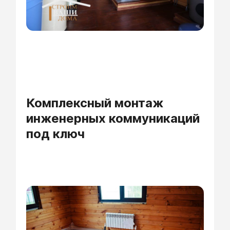
Поиск
ПРОЕКТЫ
УСЛУГИ
ОБЪЕКТЫ
Комплексный монтаж
инженерных коммуникаций
МЕДИАЦЕНТР
под ключ
СТАТЬИ
КОМПАНИЯ
КОНТАКТЫ