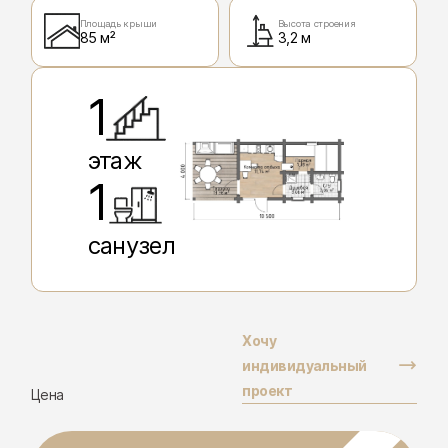
Площадь крыши
Высота строения
85 м²
3,2 м
1
этаж
1
санузел
Хочу
индивидуальный
проект
Цена